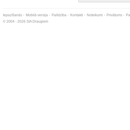
Iepazīšanās
Mobilā versija
Palīdzība
Kontakti
Noteikumi
Privātums
Pa
© 2004 - 2026 SIA Draugiem