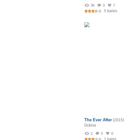
38
3
7
5 balsis
The Ever After
(2015)
Drāma
2
0
0
1 balss