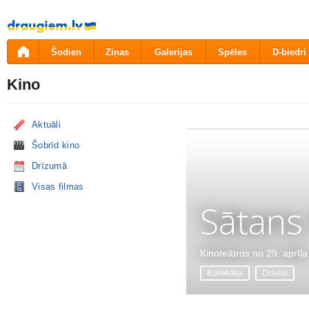
Pāriet
uz
saturu
Šodien
Ziņas
Galerijas
Spēles
D-biedri
Kino
Aktuāli
Šobrīd kino
Drīzumā
Visas filmas
Sātans
Kinoteātros no 29. aprīļa
Komēdija
Drāma