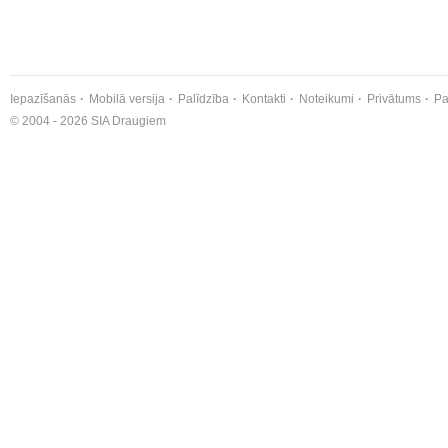
Iepazīšanās
Mobilā versija
Palīdzība
Kontakti
Noteikumi
Privātums
Pa
© 2004 - 2026 SIA Draugiem