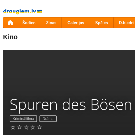
Pāriet
uz
saturu
Šodien
Ziņas
Galerijas
Spēles
D-biedri
Kino
Spuren des Bösen 
Kriminālfilma
Drāma