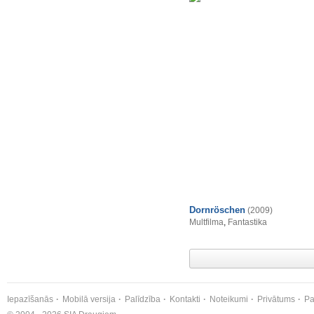
Dornröschen
(2009)
Multfilma
,
Fantastika
Iepazīšanās
Mobilā versija
Palīdzība
Kontakti
Noteikumi
Privātums
Pa