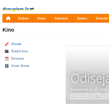
Pāriet
uz
saturu
Šodien
Ziņas
Galerijas
Spēles
D-biedri
Kino
Aktuāli
Šobrīd kino
Drīzumā
Visas filmas
Odisej
Kinoteātros no 17. jūlija
Piedzīvojumu
Fantasti