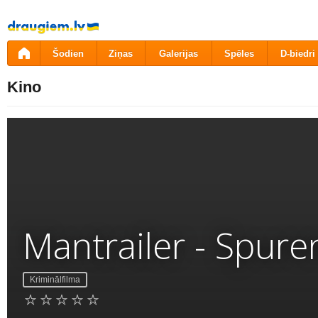
Pāriet
uz
saturu
Šodien
Ziņas
Galerijas
Spēles
D-biedri
Kino
Mantrailer - Spur
Kriminālfilma