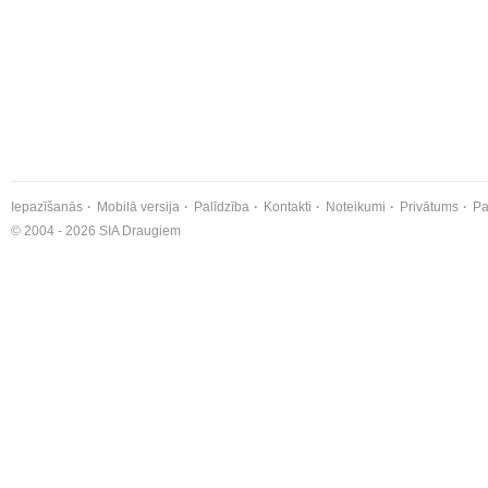
Iepazīšanās
Mobilā versija
Palīdzība
Kontakti
Noteikumi
Privātums
Pa
© 2004 - 2026 SIA Draugiem