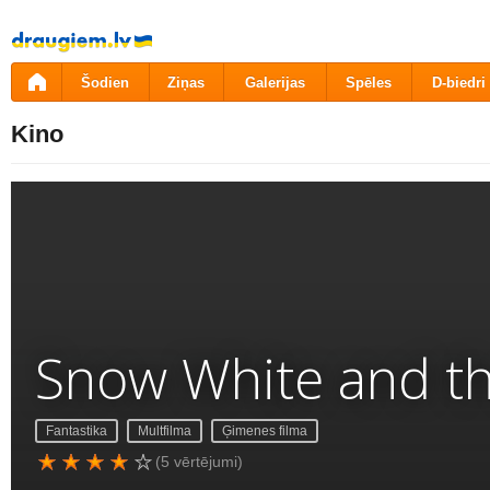
Pāriet
uz
saturu
Šodien
Ziņas
Galerijas
Spēles
D-biedri
Kino
Snow White and t
Fantastika
Multfilma
Ģimenes filma
(5 vērtējumi)