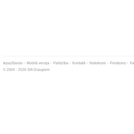
Iepazīšanās
Mobilā versija
Palīdzība
Kontakti
Noteikumi
Privātums
Pa
© 2004 - 2026 SIA Draugiem