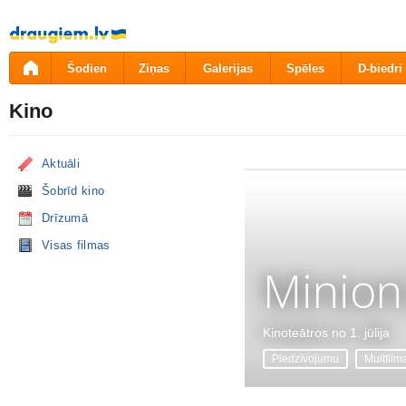
Pāriet
uz
saturu
Šodien
Ziņas
Galerijas
Spēles
D-biedri
Kino
Aktuāli
Šobrīd kino
Drīzumā
Visas filmas
Minion
Kinoteātros no 1. jūlija
Piedzīvojumu
Multfilm