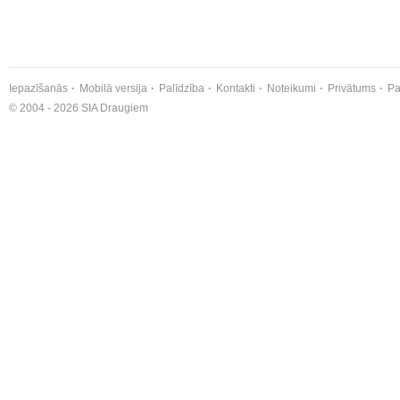
Iepazīšanās
Mobilā versija
Palīdzība
Kontakti
Noteikumi
Privātums
Pa
© 2004 - 2026 SIA Draugiem