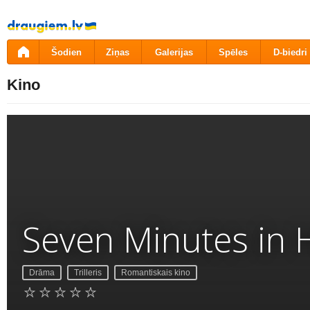
Pāriet
uz
saturu
Šodien
Ziņas
Galerijas
Spēles
D-biedri
Kino
Seven Minutes in 
Drāma
Trilleris
Romantiskais kino