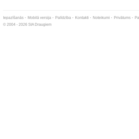
Iepazīšanās
Mobilā versija
Palīdzība
Kontakti
Noteikumi
Privātums
Pa
© 2004 - 2026 SIA Draugiem