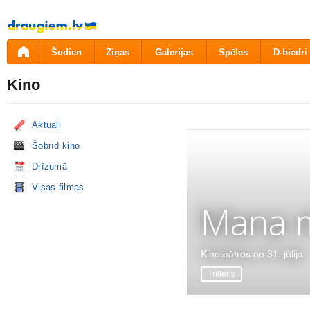
Pāriet
uz
saturu
Šodien
Ziņas
Galerijas
Spēles
D-biedri
Kino
Aktuāli
Šobrīd kino
Drīzumā
Visas filmas
Mana m
Kinoteātros no 31. jūlija
Trilleris