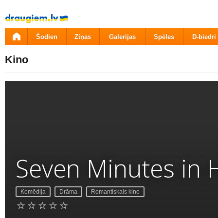
Pāriet
uz
saturu
Šodien
Ziņas
Galerijas
Spēles
D-biedri
Kino
Seven Minutes in 
Komēdija
Drāma
Romantiskais kino