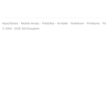
Iepazīšanās
Mobilā versija
Palīdzība
Kontakti
Noteikumi
Privātums
Pa
© 2004 - 2026 SIA Draugiem