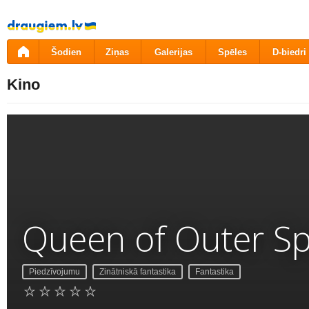
Pāriet
uz
saturu
Šodien
Ziņas
Galerijas
Spēles
D-biedri
Kino
Queen of Outer S
Piedzīvojumu
Zinātniskā fantastika
Fantastika