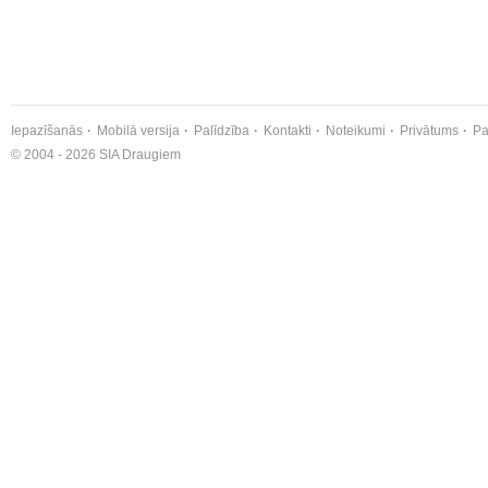
Iepazīšanās
Mobilā versija
Palīdzība
Kontakti
Noteikumi
Privātums
Pa
© 2004 - 2026 SIA Draugiem