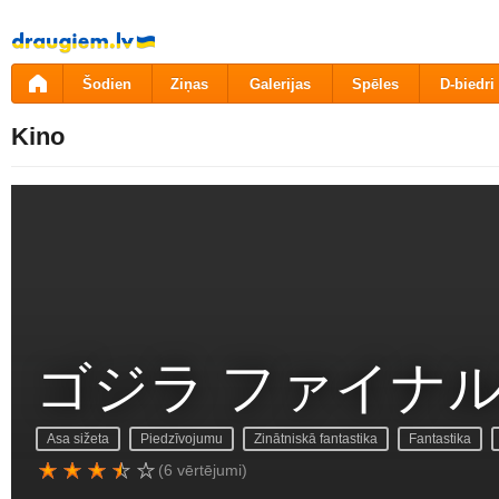
Pāriet
uz
saturu
Šodien
Ziņas
Galerijas
Spēles
D-biedri
Kino
ゴジラ ファイナ
Asa sižeta
Piedzīvojumu
Zinātniskā fantastika
Fantastika
(6 vērtējumi)