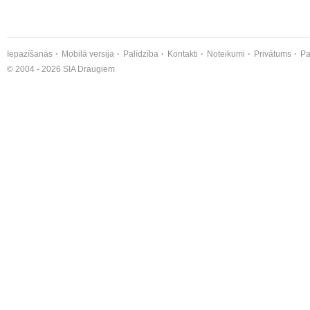
Iepazīšanās
Mobilā versija
Palīdzība
Kontakti
Noteikumi
Privātums
Pa
© 2004 - 2026 SIA Draugiem