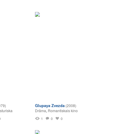
Glupaya Zvezda
979)
(2008)
sturiska
Drāma
,
Romantiskais kino
0
1
0
0