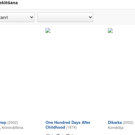
eklēšana
лер
One Hundred Days After
Dikarka
(2002)
(2002)
Childhood
(1974)
,
Kriminālfilma
Komēdija