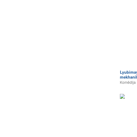
Lyubima
mekhanik
Komēdija