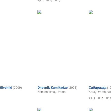
1
0
0
livchik!
Dnevnik Kamikadze
Сибириада
(2009)
(2003)
(1
Kriminālfilma
,
Drāma
Kara
,
Drāma
,
Vē
1
0