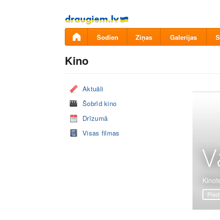
Pāriet
uz
saturu
Šodien
Ziņas
Galerijas
S
Kino
Aktuāli
Šobrīd kino
Drīzumā
Visas filmas
V
Kinote
Pied