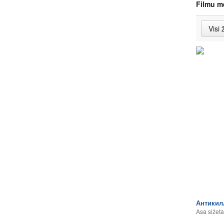
Filmu m
Антикил
Asa sižeta