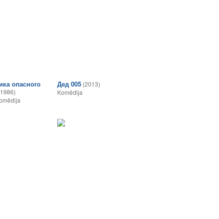
ика опасного
Дед 005
(2013)
(1986)
Komēdija
omēdija