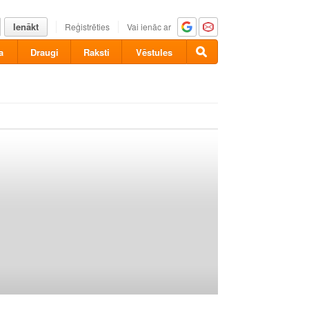
Ienākt
Reģistrēties
Vai ienāc ar
a
Draugi
Raksti
Vēstules