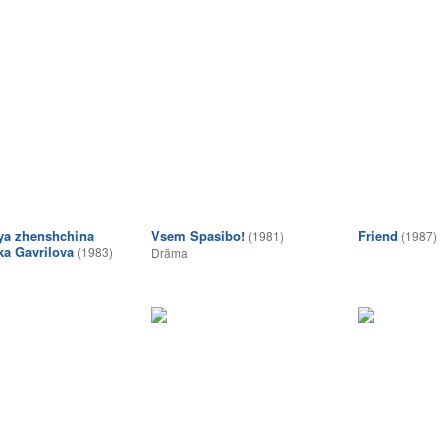
ya zhenshchina
Vsem Spasibo!
Friend
(1981)
(1987)
a Gavrilova
(1983)
Drāma