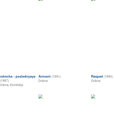
vstrecha - poslednyaya
Armavir
Raspad
(1991)
(1990)
(1987)
Drāma
Drāma
Drāma
,
Komēdija