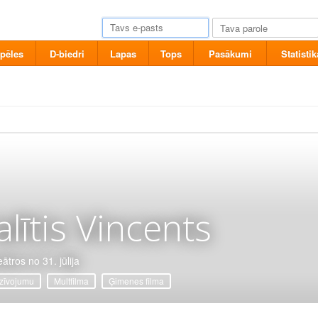
pēles
D-biedri
Lapas
Tops
Pasākumi
Statistik
alītis Vincents
ātros no 31. jūlija
zīvojumu
Multfilma
Ģimenes filma