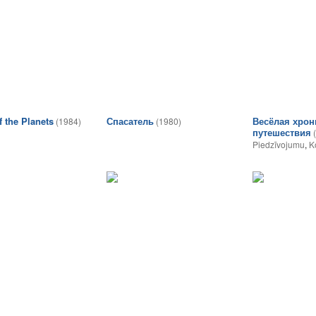
f the Planets
Спасатель
Весёлая хрон
(1984)
(1980)
путешествия
Piedzīvojumu
,
K