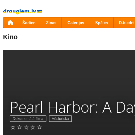
Pāriet
uz
saturu
Šodien
Ziņas
Galerijas
Spēles
D-biedri
Kino
Pearl Harbor: A Da
Dokumentālā filma
Vēsturiska