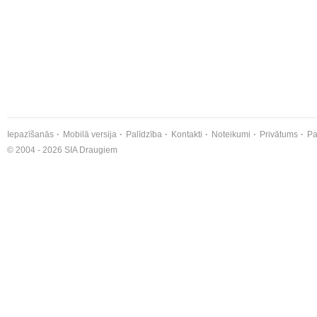
Iepazīšanās
Mobilā versija
Palīdzība
Kontakti
Noteikumi
Privātums
Pa
© 2004 - 2026 SIA Draugiem