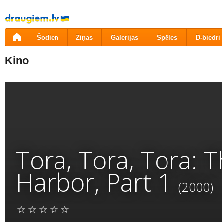
Pāriet
uz
saturu
Šodien
Ziņas
Galerijas
Spēles
D-biedri
Kino
Tora, Tora, Tora: T
Harbor, Part 1
(2000)