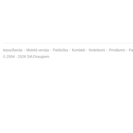
Iepazīšanās
Mobilā versija
Palīdzība
Kontakti
Noteikumi
Privātums
Pa
© 2004 - 2026 SIA Draugiem