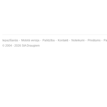
Iepazīšanās
Mobilā versija
Palīdzība
Kontakti
Noteikumi
Privātums
Pa
© 2004 - 2026 SIA Draugiem