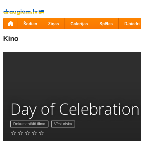
Pāriet
uz
saturu
Šodien
Ziņas
Galerijas
Spēles
D-biedri
Kino
Day of Celebration
Dokumentālā filma
Vēsturiska