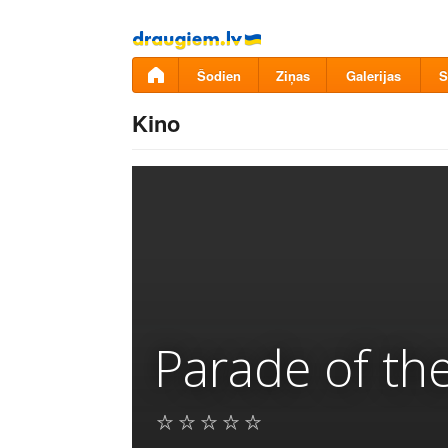
Pāriet
uz
saturu
Šodien
Ziņas
Galerijas
S
Kino
Parade of th