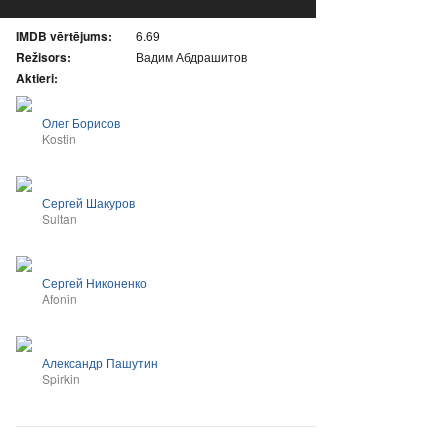
IMDB vērtējums:
6.69
Režisors:
Вадим Абдрашитов
Aktieri:
Олег Борисов
Kostin
Сергей Шакуров
Sultan
Сергей Никоненко
Afonin
Александр Пашутин
Spirkin