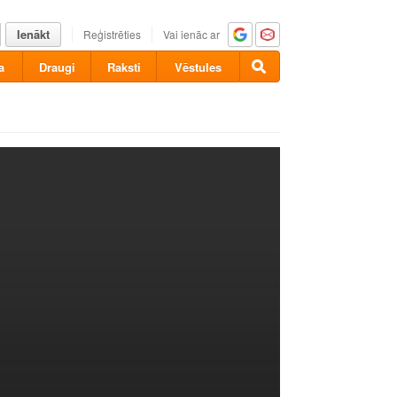
Ienākt
Reģistrēties
Vai ienāc ar
a
Draugi
Raksti
Vēstules