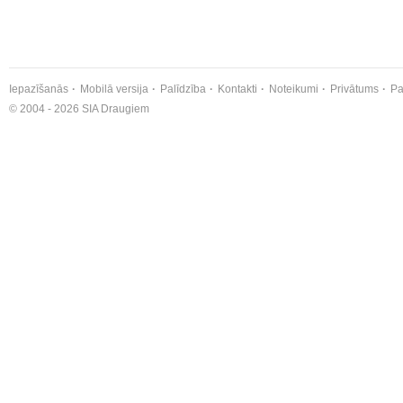
Iepazīšanās
Mobilā versija
Palīdzība
Kontakti
Noteikumi
Privātums
Pa
© 2004 - 2026 SIA Draugiem