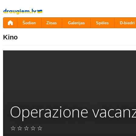
Pāriet
uz
saturu
Šodien
Ziņas
Galerijas
Spēles
D-biedri
Kino
Operazione vacan