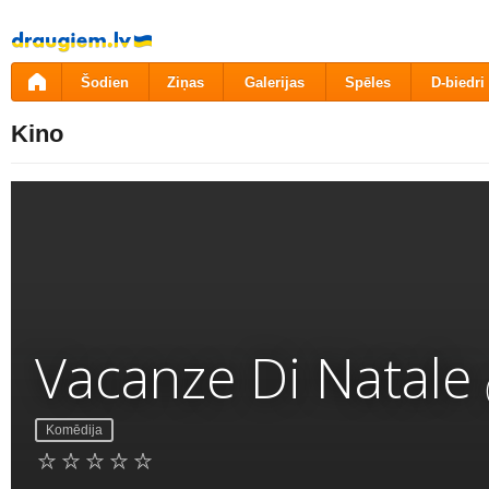
Pāriet
uz
saturu
Šodien
Ziņas
Galerijas
Spēles
D-biedri
Kino
Vacanze Di Natale
Komēdija