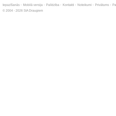
Iepazīšanās
Mobilā versija
Palīdzība
Kontakti
Noteikumi
Privātums
Pa
© 2004 - 2026 SIA Draugiem