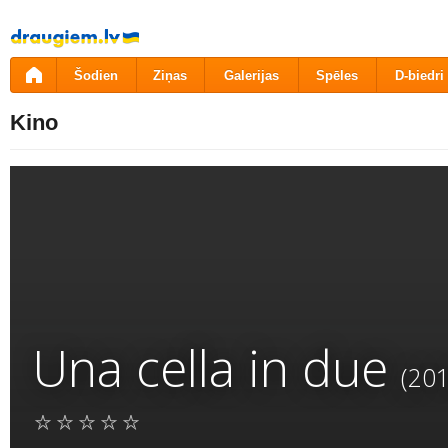
Pāriet
uz
saturu
Šodien
Ziņas
Galerijas
Spēles
D-biedri
Kino
Una cella in due
(201