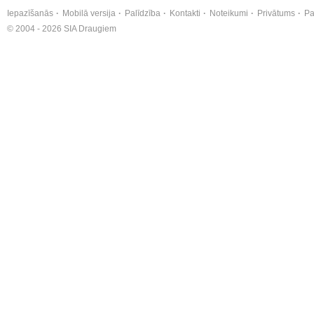
Iepazīšanās
Mobilā versija
Palīdzība
Kontakti
Noteikumi
Privātums
Pa
© 2004 - 2026 SIA Draugiem