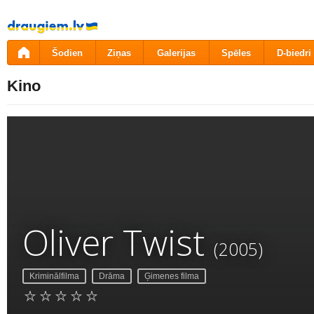
Pāriet
uz
saturu
Šodien
Ziņas
Galerijas
Spēles
D-biedri
Kino
Oliver Twist
(2005)
Kriminālfilma
Drāma
Ģimenes filma