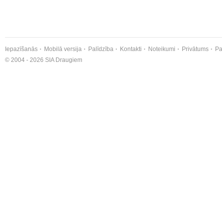
Iepazīšanās
Mobilā versija
Palīdzība
Kontakti
Noteikumi
Privātums
Pa
© 2004 - 2026 SIA Draugiem