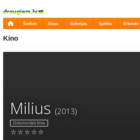
Pāriet
uz
saturu
Šodien
Ziņas
Galerijas
Spēles
D-biedri
Kino
Milius
(2013)
Dokumentālā filma