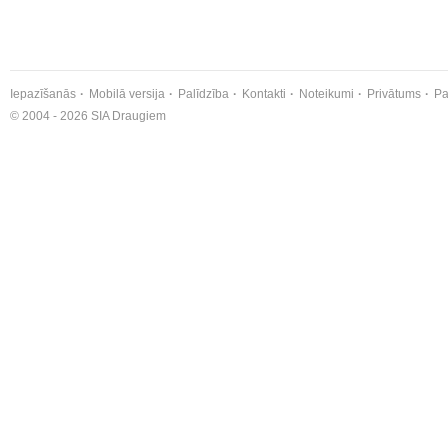
Iepazīšanās
Mobilā versija
Palīdzība
Kontakti
Noteikumi
Privātums
Pa
© 2004 - 2026 SIA Draugiem