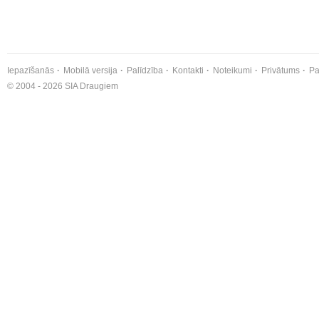
Iepazīšanās
Mobilā versija
Palīdzība
Kontakti
Noteikumi
Privātums
Pa
© 2004 - 2026 SIA Draugiem