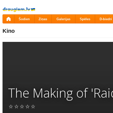
Pāriet
uz
saturu
Šodien
Ziņas
Galerijas
Spēles
D-biedri
Kino
The Making of 'Rai