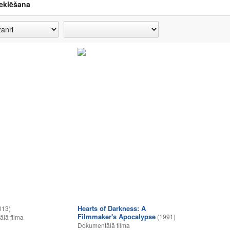
eklēšana
Hearts of Darkness: A
013)
Filmmaker's Apocalypse
(1991)
lā filma
Dokumentālā filma