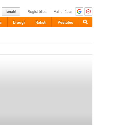
Ienākt
Reģistrēties
Vai ienāc ar
a
Draugi
Raksti
Vēstules