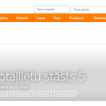
pēles
D-biedri
Lapas
Tops
Pasākumi
Statistik
otaļlietu stāsts 5
eātros no 17. jūnija
filma
Ģimenes filma
Komēdija
Piedzīvojumu