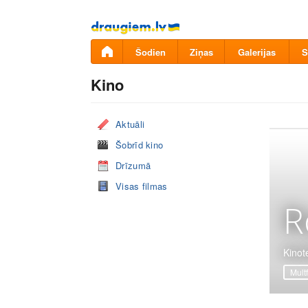
Pāriet
uz
saturu
Šodien
Ziņas
Galerijas
S
Kino
Aktuāli
Šobrīd kino
Drīzumā
Visas filmas
R
Kinot
Mult