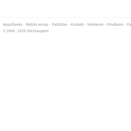
Iepazīšanās
Mobilā versija
Palīdzība
Kontakti
Noteikumi
Privātums
Pa
© 2004 - 2026 SIA Draugiem