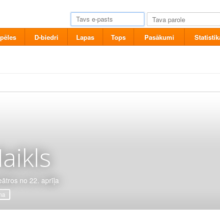
pēles
D-biedri
Lapas
Tops
Pasākumi
Statistik
aikls
eātros no 22. aprīļa
ma