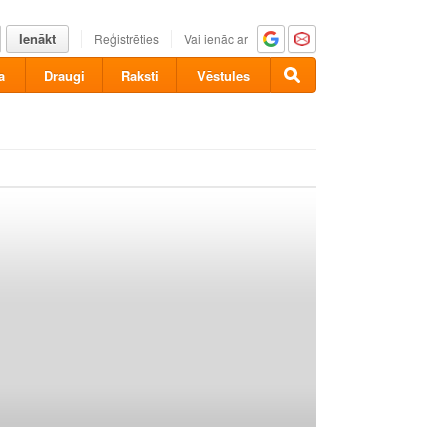
Ienākt
Reģistrēties
Vai ienāc ar
a
Draugi
Raksti
Vēstules