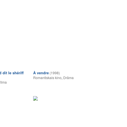
dit le shériff
À vendre
(1998)
Romantiskais kino
,
Drāma
filma