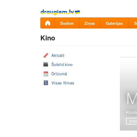
Pāriet
uz
saturu
Šodien
Ziņas
Galerijas
S
Kino
Aktuāli
Šobrīd kino
Drīzumā
Visas filmas
M
Kinot
Drā