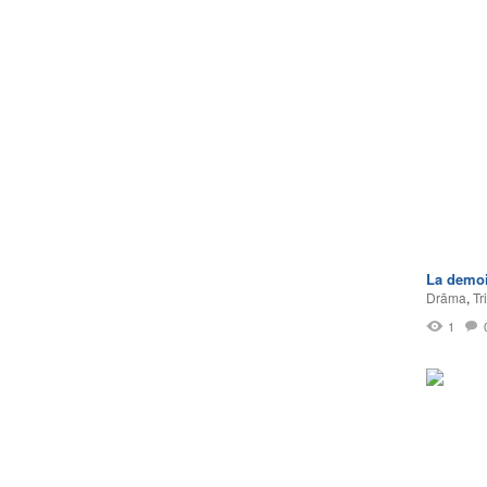
La demoi
Drāma
,
Tri
1