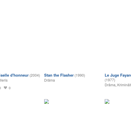
selle d'honneur
Stan the Flasher
Le Juge Fayard 
(2004)
(1990)
(1977)
lleris
Drāma
Drāma
,
Krimināl
0
0