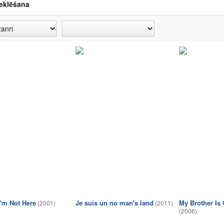
eklēšana
I'm Not Here
Je suis un no man's land
My Brother Is 
(2001)
(2011)
(2006)