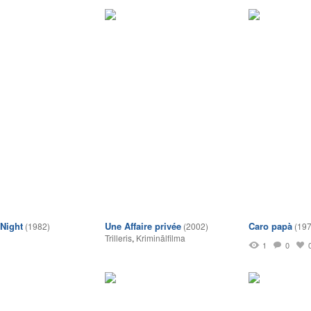
Night
Une Affaire privée
Caro papà
(1982)
(2002)
(197
Trilleris
,
Kriminālfilma
1
0