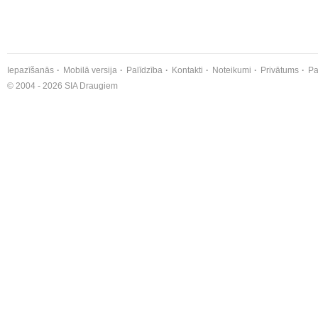
Iepazīšanās
Mobilā versija
Palīdzība
Kontakti
Noteikumi
Privātums
Pa
© 2004 - 2026 SIA Draugiem