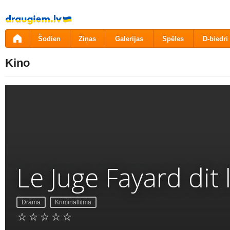
Pāriet
uz
saturu
Šodien
Ziņas
Galerijas
Spēles
D-biedri
Kino
Le Juge Fayard dit l
Drāma
Kriminālfilma