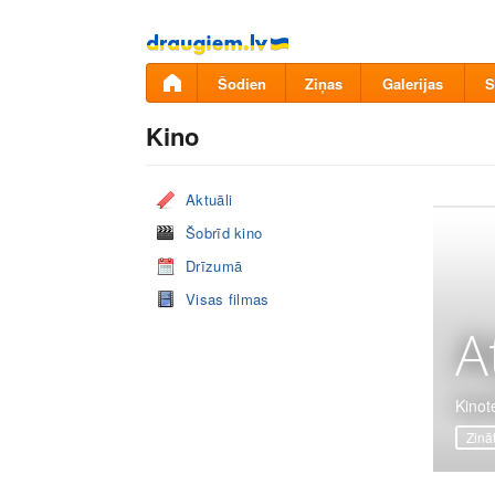
Pāriet
uz
saturu
Šodien
Ziņas
Galerijas
S
Kino
Aktuāli
Šobrīd kino
Drīzumā
Visas filmas
A
Kinot
Zinā