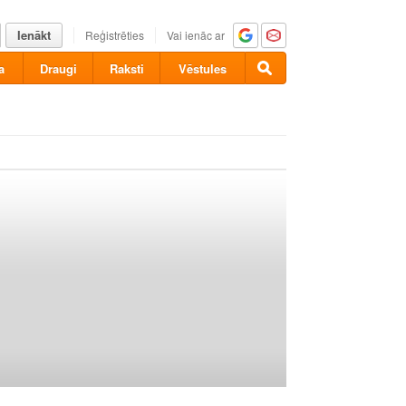
Ienākt
Reģistrēties
Vai ienāc ar
a
Draugi
Raksti
Vēstules