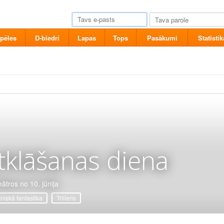
pēles
D-biedri
Lapas
Tops
Pasākumi
Statistik
tklāšanas diena
eātros no 10. jūnija
tniskā fantastika
Trilleris