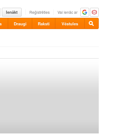
Ienākt
Reģistrēties
Vai ienāc ar
a
Draugi
Raksti
Vēstules