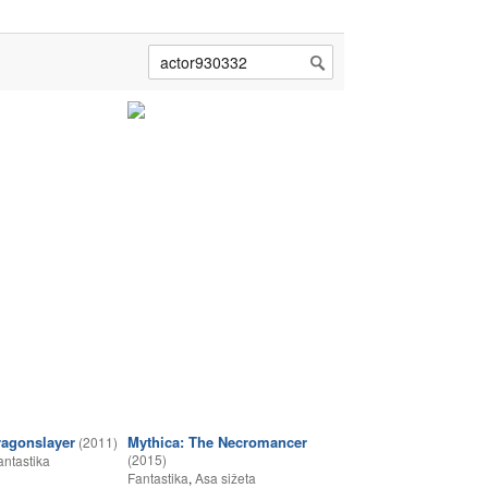
ragonslayer
Mythica: The Necromancer
(2011)
(2015)
antastika
Fantastika
,
Asa sižeta