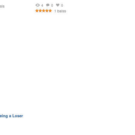
1
4
0
0
sis
1 balss
eing a Loser