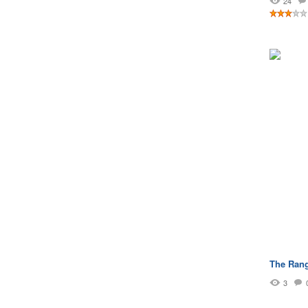
24
The Ran
3