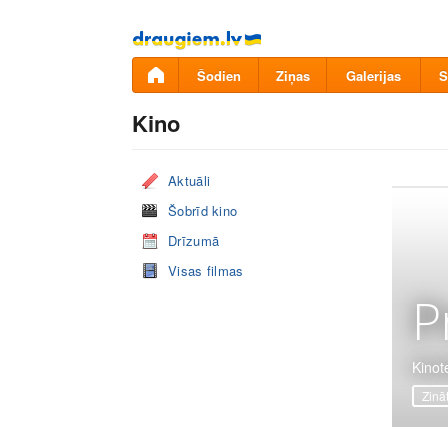
Pāriet
uz
saturu
Šodien
Ziņas
Galerijas
S
Kino
Aktuāli
Šobrīd kino
Drīzumā
Visas filmas
P
Kinot
Zinā