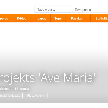
pēles
D-biedri
Lapas
Tops
Pasākumi
Statistik
rojekts 'Ave Maria'
eātros no 18. marta
tniskā fantastika
Piedzīvojumu