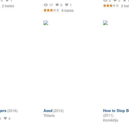
0
1
3
0
17
0
1
2 balsis
2 bal
6 balsis
gers
Axed
How to Stop B
(2016)
(2012)
(2011)
Trilleris
0
0
Komēdija