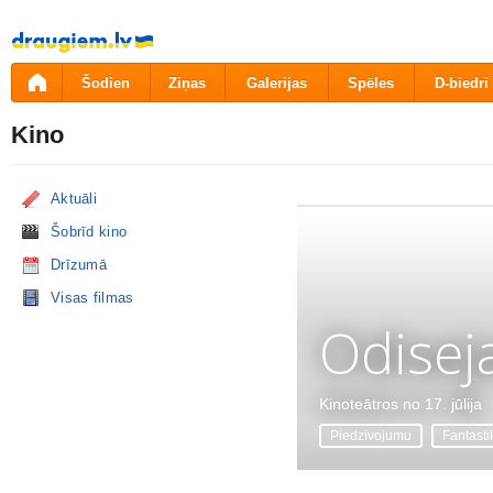
Pāriet
uz
saturu
Šodien
Ziņas
Galerijas
Spēles
D-biedri
Kino
Aktuāli
Šobrīd kino
Drīzumā
Visas filmas
Odisej
Kinoteātros no 17. jūlija
Piedzīvojumu
Fantasti