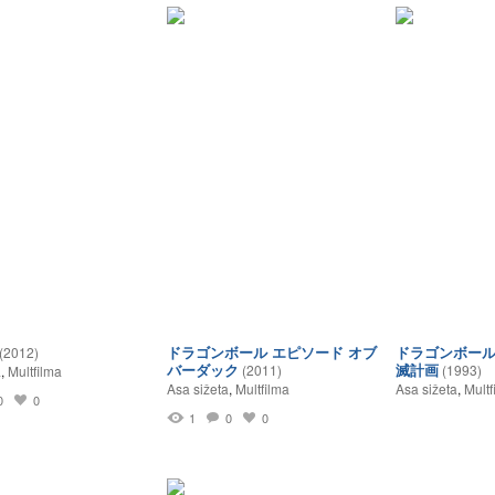
ドラゴンボール エピソード オブ
ドラゴンボール
(2012)
バーダック
滅計画
(2011)
(1993)
a
,
Multfilma
Asa sižeta
,
Multfilma
Asa sižeta
,
Multf
0
0
1
0
0