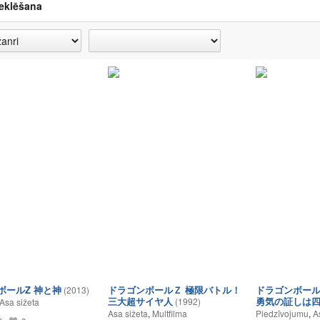
eklēšana
ボールZ 神と神
ドラゴンボールＺ 極限バトル！
ドラゴンボール
(2013)
三大超サイヤ人
勇気の証しは
(1992)
Asa sižeta
Asa sižeta
,
Multfilma
Piedzīvojumu
,
A