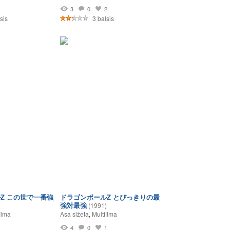
1
3
0
2
sis
3 balsis
Z この世で一番強
ドラゴンボールZ とびっきりの最
強対最強
(1991)
ilma
Asa sižeta
,
Multfilma
1
4
0
1