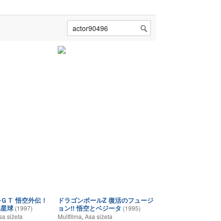
ＧＴ 悟空外伝！
ドラゴンボールZ 復活のフュージ
四星球
ョン!! 悟空とベジータ
(1997)
(1995)
sa sižeta
Multfilma
,
Asa sižeta