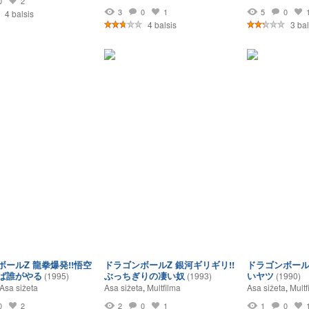
0
2
3
0
1
5
0
4 balsis
4 balsis
3 bal
ールZ 龍拳爆発!!悟空
ドラゴンボールZ 銀河ギリギリ!!
ドラゴンボール
ば誰がやる
ぶっちぎりの凄い奴
いヤツ
(1995)
(1993)
(1990)
Asa sižeta
Asa sižeta
,
Multfilma
Asa sižeta
,
Multf
0
2
2
0
1
1
0