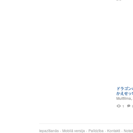
ドラゴン
かえせッ!
Multfilma
,
1
Iepazīšanās
Mobilā versija
Palīdzība
Kontakti
Notei