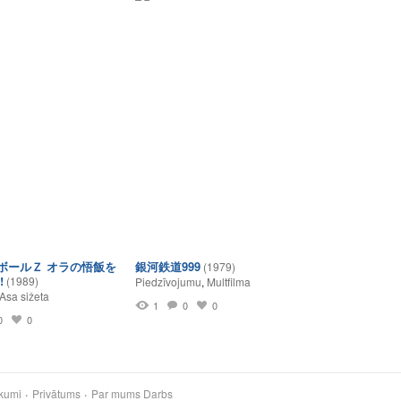
ボールＺ オラの悟飯を
銀河鉄道999
(1979)
!
(1989)
Piedzīvojumu
,
Multfilma
Asa sižeta
1
0
0
0
0
kumi
Privātums
Par mums
Darbs