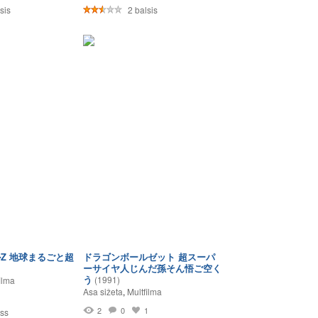
sis
2 balsis
Z 地球まるごと超
ドラゴンボールゼット 超スーパ
ーサイヤ人じんだ孫そん悟ご空く
う
(1991)
ilma
Asa sižeta
,
Multfilma
1
2
0
1
ss