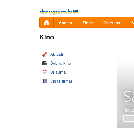
Pāriet
uz
saturu
Šodien
Ziņas
Galerijas
S
Kino
Aktuāli
Šobrīd kino
Drīzumā
Visas filmas
S
Kinot
Komē