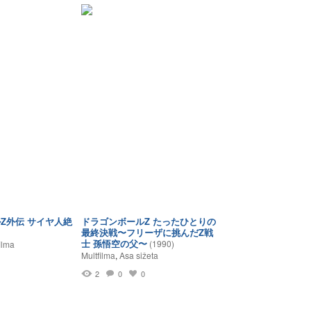
Z外伝 サイヤ人絶
ドラゴンボールZ たったひとりの
最終決戦〜フリーザに挑んだZ戦
士 孫悟空の父〜
(1990)
ilma
Multfilma
,
Asa sižeta
2
0
0