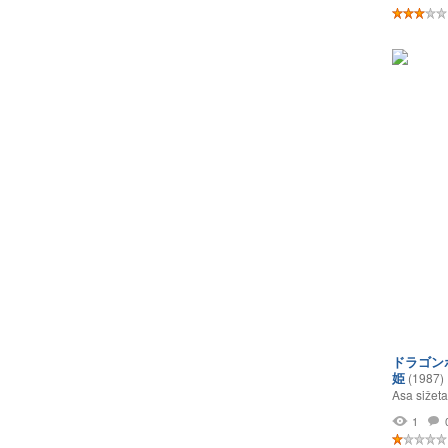
ドラゴン
姫
(1987)
Asa sižeta
1