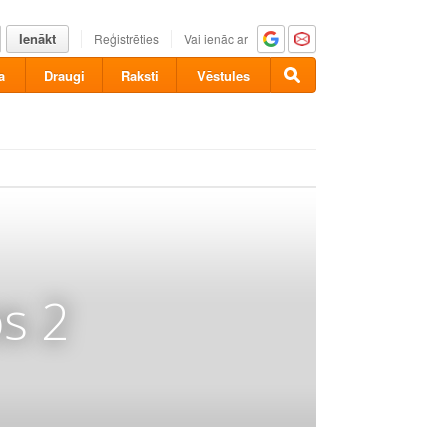
Ienākt
Reģistrēties
Vai ienāc ar
a
Draugi
Raksti
Vēstules
s 2