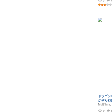
3
ドラゴンボ
がやらね
Multfilma
,
2