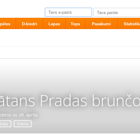
pēles
D-biedri
Lapas
Tops
Pasākumi
Statistik
ātans Pradas brunčo
eātros no 29. aprīļa
dija
Drāma