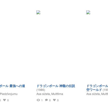
ボール 最強への道
ドラゴンボール 神龍の伝説
ドラゴンボール
空ワールド
(1986)
(19
Piedzīvojumu
Asa sižeta
,
Multfilma
Asa sižeta
,
Multf
0
0
1
0
0