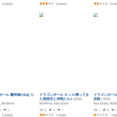
2 balsis
2 balsis
3 bal
ボール 魔神城のねむり
ドラゴンボール オッス!帰ってき
ドラゴンボール
た孫悟空と仲間たち!!
決戦
(2008)
(1990)
,
Multfilma
Multfilma
,
Asa sižeta
Asa sižeta
,
Multf
0
1
2
0
1
1
0
2 balsis
1 balss
1 bal