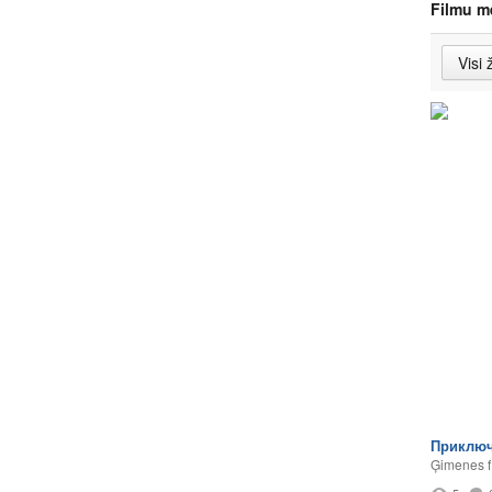
Filmu m
Приключ
Ģimenes f