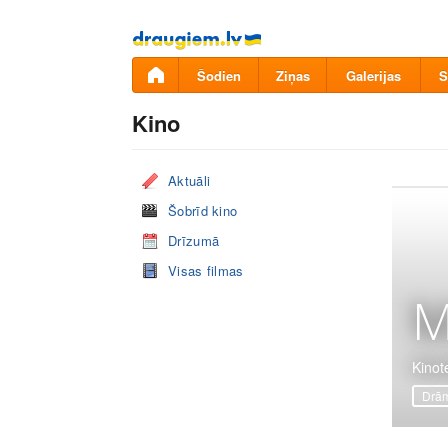
Pāriet
uz
saturu
Šodien
Ziņas
Galerijas
S
Kino
Aktuāli
Šobrīd kino
Drīzumā
Visas filmas
M
Kinot
Drā