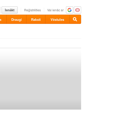
Ienākt
Reģistrēties
Vai ienāc ar
a
Draugi
Raksti
Vēstules