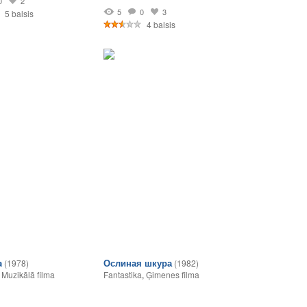
0
2
5
0
3
5 balsis
4 balsis
a
Ослиная шкура
(1978)
(1982)
,
Muzikālā filma
Fantastika
,
Ģimenes filma