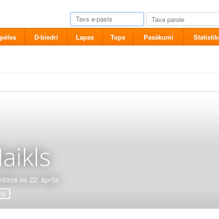
pēles
D-biedri
Lapas
Tops
Pasākumi
Statistik
aikls
eātros no 22. aprīļa
ma