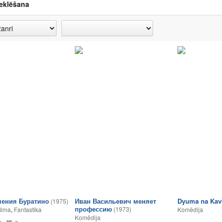
eklēšana
ения Буратино
Иван Васильевич меняет
Dyuma na Kav
(1975)
профессию
(1973)
ilma
,
Fantastika
Komēdija
Komēdija