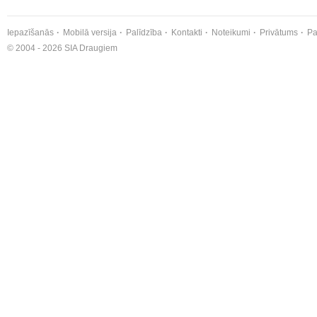
Iepazīšanās
Mobilā versija
Palīdzība
Kontakti
Noteikumi
Privātums
Pa
© 2004 - 2026 SIA Draugiem