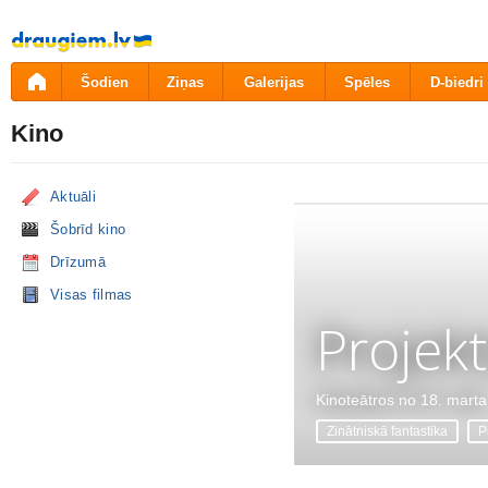
Pāriet
uz
saturu
Šodien
Ziņas
Galerijas
Spēles
D-biedri
Kino
Aktuāli
Šobrīd kino
Drīzumā
Visas filmas
Projekt
Kinoteātros no 18. marta
Zinātniskā fantastika
P