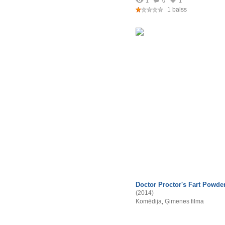
1
0
1
1 balss
Doctor Proctor's Fart Powde
(2014)
Komēdija
,
Ģimenes filma