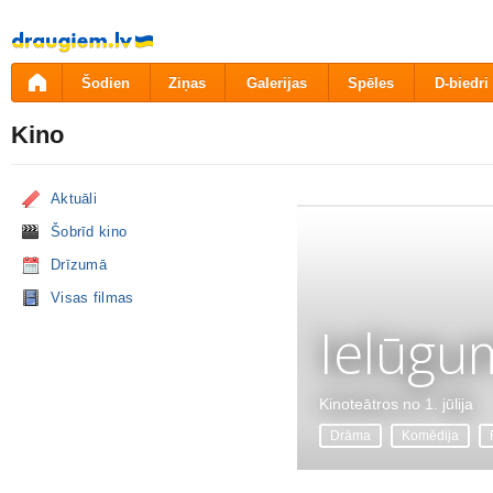
Pāriet
uz
saturu
Šodien
Ziņas
Galerijas
Spēles
D-biedri
Kino
Aktuāli
Šobrīd kino
Drīzumā
Visas filmas
Ielūgu
Kinoteātros no 1. jūlija
Drāma
Komēdija