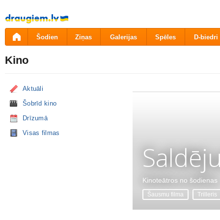
Pāriet
uz
saturu
Šodien
Ziņas
Galerijas
Spēles
D-biedri
Kino
Aktuāli
Šobrīd kino
Drīzumā
Visas filmas
Saldēj
Kinoteātros no šodienas
Šausmu filma
Trilleris