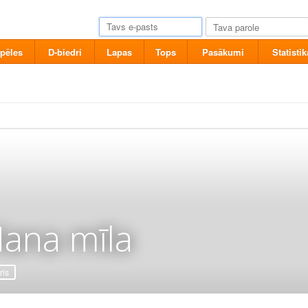
pēles
D-biedri
Lapas
Tops
Pasākumi
Statistik
ana mīla
ris