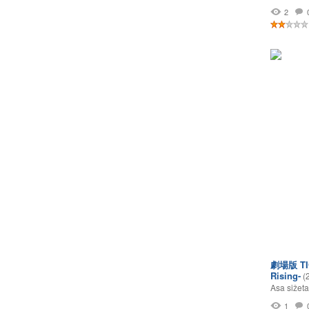
2
劇場版 TIG
Rising-
(
Asa sižeta
1