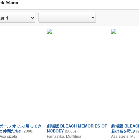
eklēšana
ボール オッス!帰ってき
劇場版 BLEACH MEMORIES OF
劇場版 BLEACH 
と仲間たち!!
NOBODY
君の名を呼ぶ
(2008)
(2006)
(
Asa sižeta
Fantastika
,
Multfilma
Asa sižeta
,
Multf