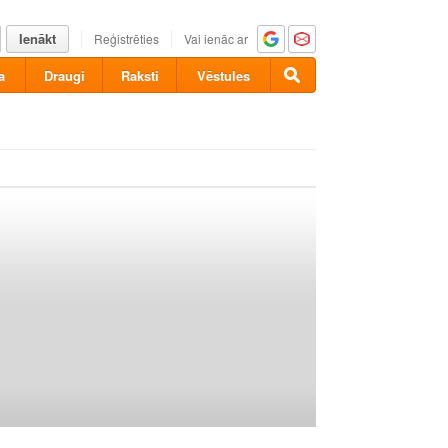
Ienākt
Reģistrēties
Vai ienāc ar
a
Draugi
Raksti
Vēstules