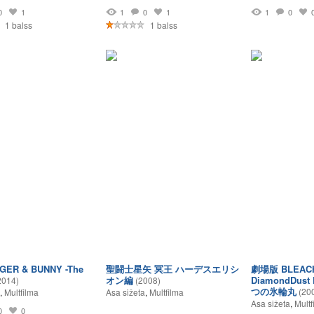
0
1
1
0
1
1
0
1 balss
1 balss
ER & BUNNY -The
聖闘士星矢 冥王 ハーデスエリシ
劇場版 BLEACH
オン編
DiamondDust
2014)
(2008)
つの氷輪丸
(20
,
Multfilma
Asa sižeta
,
Multfilma
Asa sižeta
,
Multf
0
0