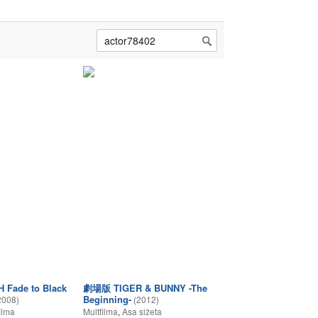
Fade to Black
劇場版 TIGER & BUNNY -The
Beginning-
2008)
(2012)
ilma
Multfilma
,
Asa sižeta