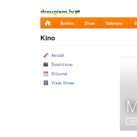
Pāriet
uz
saturu
Šodien
Ziņas
Galerijas
S
Kino
Aktuāli
Šobrīd kino
Drīzumā
Visas filmas
M
Trille