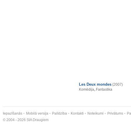
Les Deux mondes
(2007)
Komēdija
,
Fantastika
Iepazīšanās
Mobilā versija
Palīdzība
Kontakti
Noteikumi
Privātums
Pa
© 2004 - 2026 SIA Draugiem