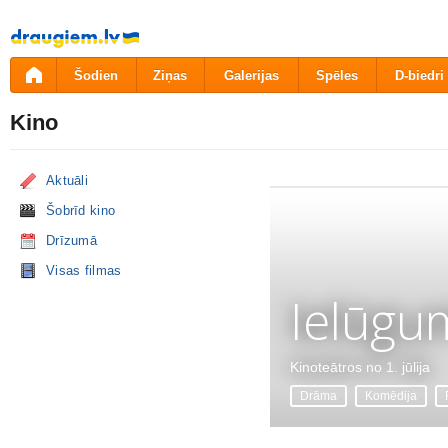
Pāriet
uz
saturu
Šodien
Ziņas
Galerijas
Spēles
D-biedri
Kino
Aktuāli
Šobrīd kino
Drīzumā
Visas filmas
Ielūgu
Kinoteātros no 1. jūlija
Drāma
Komēdija