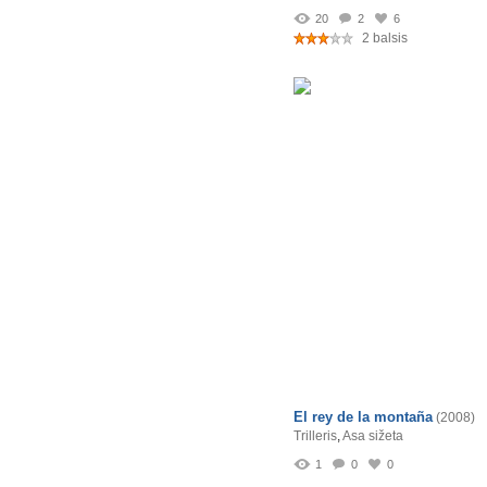
20
2
6
2 balsis
El rey de la montaña
(2008)
Trilleris
,
Asa sižeta
1
0
0