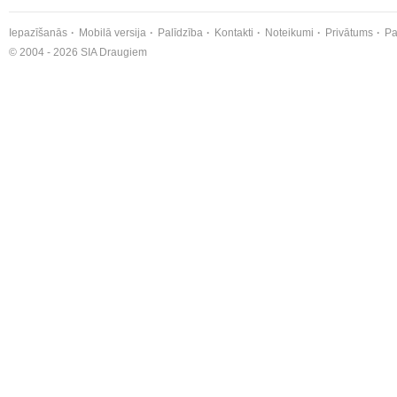
Iepazīšanās
Mobilā versija
Palīdzība
Kontakti
Noteikumi
Privātums
Pa
© 2004 - 2026 SIA Draugiem