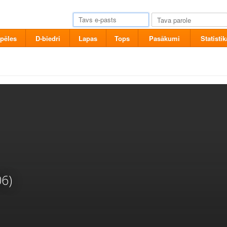
pēles
D-biedri
Lapas
Tops
Pasākumi
Statistik
06)