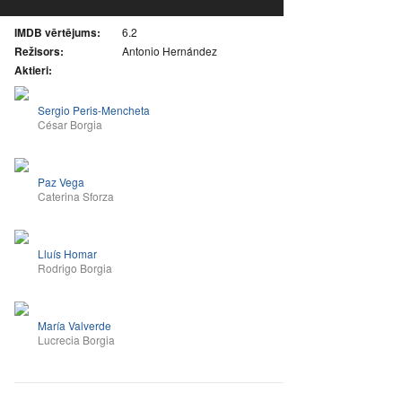
IMDB vērtējums:
6.2
Režisors:
Antonio Hernández
Aktieri:
Sergio Peris-Mencheta
César Borgia
Paz Vega
Caterina Sforza
Lluís Homar
Rodrigo Borgia
María Valverde
Lucrecia Borgia