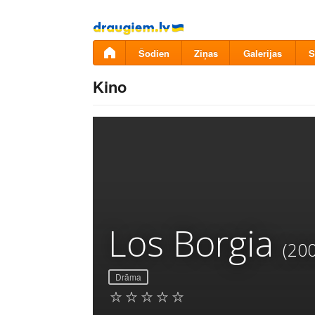
Pāriet
uz
saturu
Šodien
Ziņas
Galerijas
S
Kino
Los Borgia
(20
Drāma