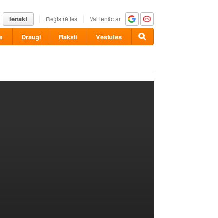
Ienākt
Reģistrēties
Vai ienāc ar
a
Draugi
Raksti
Vēstules