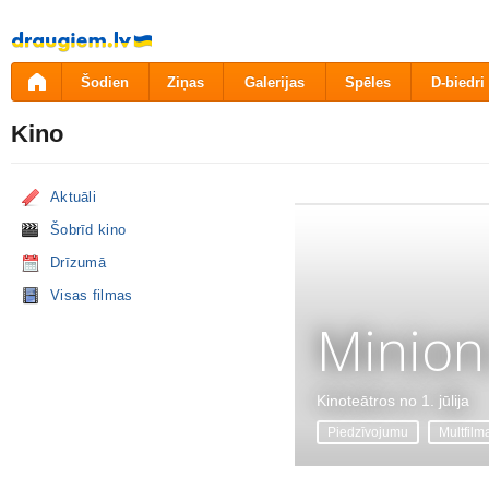
Pāriet
uz
saturu
Šodien
Ziņas
Galerijas
Spēles
D-biedri
Kino
Aktuāli
Šobrīd kino
Drīzumā
Visas filmas
Minion
Kinoteātros no 1. jūlija
Piedzīvojumu
Multfilm