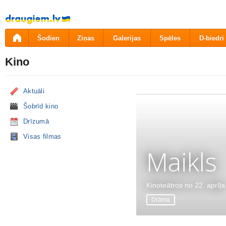
Pāriet
uz
saturu
Šodien
Ziņas
Galerijas
Spēles
D-biedri
Kino
Aktuāli
Šobrīd kino
Drīzumā
Visas filmas
Maikls
Kinoteātros no 22. aprīļa
Drāma