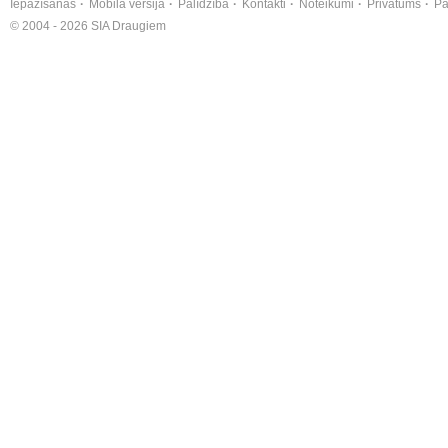
Iepazīšanās
Mobilā versija
Palīdzība
Kontakti
Noteikumi
Privātums
Pa
© 2004 - 2026 SIA Draugiem