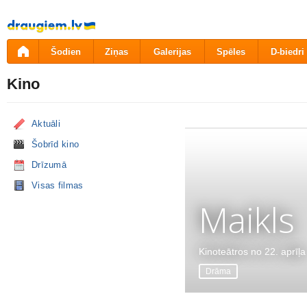
Pāriet
uz
saturu
Šodien
Ziņas
Galerijas
Spēles
D-biedri
Kino
Aktuāli
Šobrīd kino
Drīzumā
Visas filmas
Maikls
Kinoteātros no 22. aprīļa
Drāma