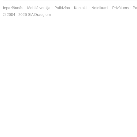
Iepazīšanās
Mobilā versija
Palīdzība
Kontakti
Noteikumi
Privātums
Pa
© 2004 - 2026 SIA Draugiem