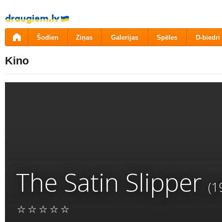
Pāriet
uz
saturu
Šodien
Ziņas
Galerijas
Spēles
D-biedri
Kino
The Satin Slipper
(1