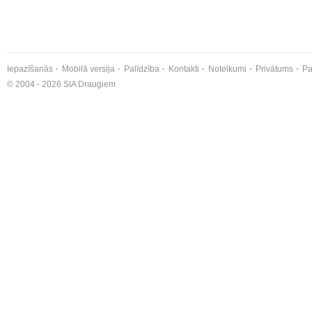
Iepazīšanās
Mobilā versija
Palīdzība
Kontakti
Noteikumi
Privātums
Pa
© 2004 - 2026 SIA Draugiem