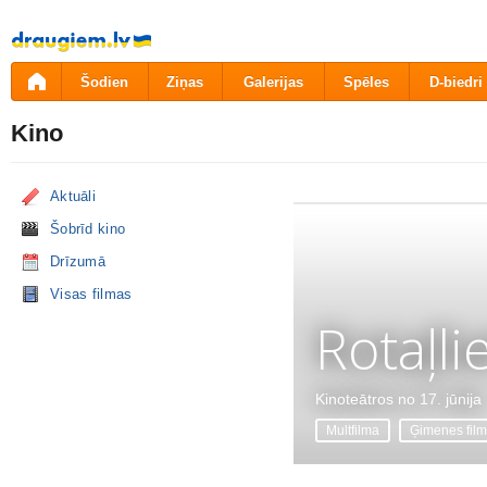
Pāriet
uz
saturu
Šodien
Ziņas
Galerijas
Spēles
D-biedri
Kino
Aktuāli
Šobrīd kino
Drīzumā
Visas filmas
Rotaļli
Kinoteātros no 17. jūnija
Multfilma
Ģimenes fil