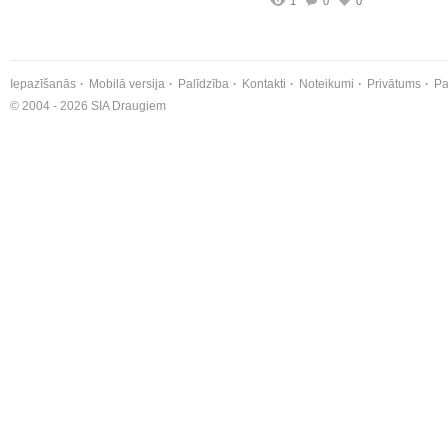
1
0
0
Iepazīšanās
Mobilā versija
Palīdzība
Kontakti
Noteikumi
Privātums
Pa
© 2004 - 2026 SIA Draugiem