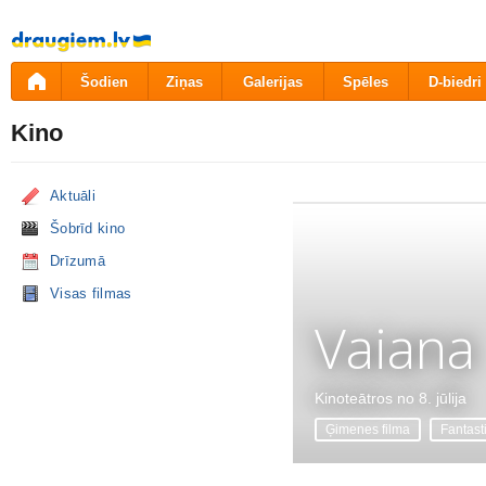
Pāriet
uz
saturu
Šodien
Ziņas
Galerijas
Spēles
D-biedri
Kino
Aktuāli
Šobrīd kino
Drīzumā
Visas filmas
Vaiana
Kinoteātros no 8. jūlija
Ģimenes filma
Fantast