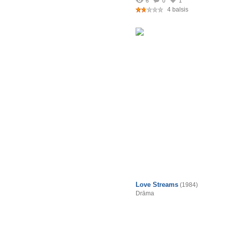
6
0
1
4 balsis
Love Streams
(1984)
Drāma