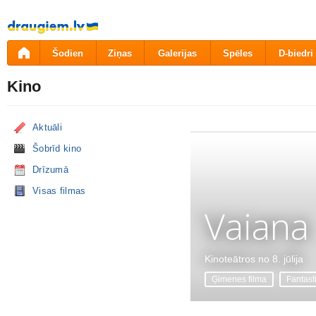
Pāriet
uz
saturu
Šodien
Ziņas
Galerijas
Spēles
D-biedri
Kino
Aktuāli
Šobrīd kino
Drīzumā
Visas filmas
Vaiana
Kinoteātros no 8. jūlija
Ģimenes filma
Fantast