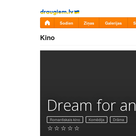
Pāriet
uz
saturu
Šodien
Ziņas
Galerijas
S
Kino
Dream for an
Romantiskais kino
Komēdija
Drāma