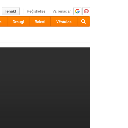
Ienākt
Reģistrēties
Vai ienāc ar
a
Draugi
Raksti
Vēstules