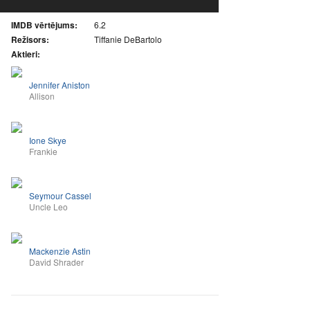
IMDB vērtējums:
6.2
Režisors:
Tiffanie DeBartolo
Aktieri:
Jennifer Aniston
Allison
Ione Skye
Frankie
Seymour Cassel
Uncle Leo
Mackenzie Astin
David Shrader