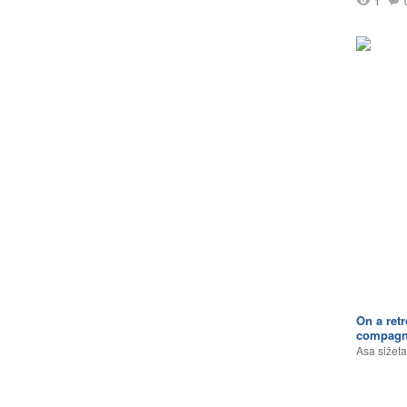
1
On a ret
compagn
Asa sižeta