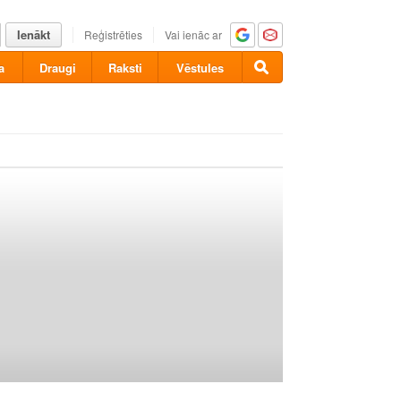
Ienākt
Reģistrēties
Vai ienāc ar
a
Draugi
Raksti
Vēstules