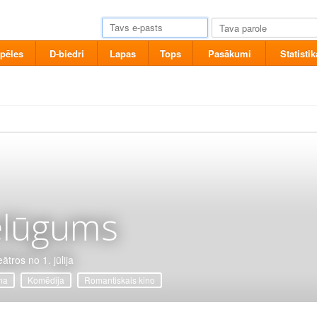
pēles
D-biedri
Lapas
Tops
Pasākumi
Statistik
elūgums
ātros no 1. jūlija
ma
Komēdija
Romantiskais kino