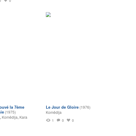
0
0
rouvé la 7ème
Le Jour de Gloire
(1976)
ie
(1975)
Komēdija
,
Komēdija
,
Kara
1
0
0