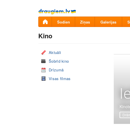
Pāriet
uz
saturu
Šodien
Ziņas
Galerijas
S
Kino
Aktuāli
Šobrīd kino
Drīzumā
Visas filmas
I
Kinote
Drā