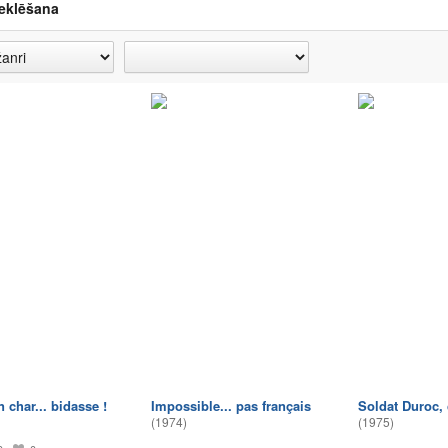
eklēšana
n char... bidasse !
Impossible... pas français
Soldat Duroc, ç
(1974)
(1975)