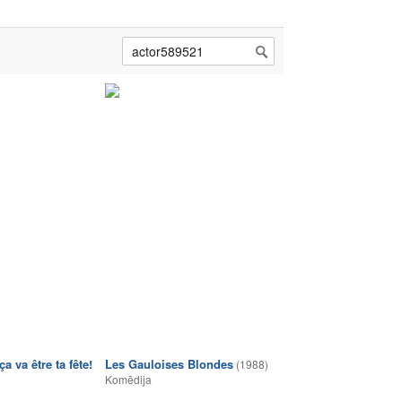
a va être ta fête!
Les Gauloises Blondes
(1988)
Komēdija