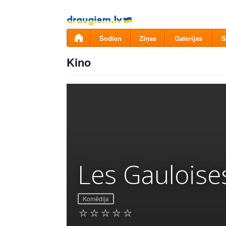
Pāriet
uz
saturu
Šodien
Ziņas
Galerijas
S
Kino
Les Gauloise
Komēdija