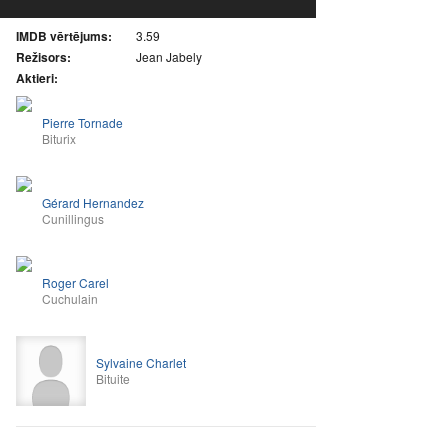
IMDB vērtējums:
3.59
Režisors:
Jean Jabely
Aktieri:
Pierre Tornade
Biturix
Gérard Hernandez
Cunillingus
Roger Carel
Cuchulain
Sylvaine Charlet
Bituite