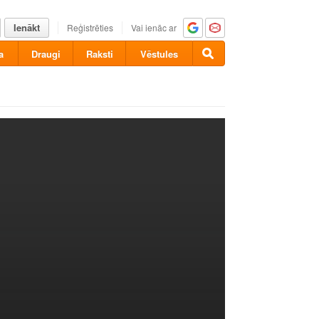
Ienākt
Reģistrēties
Vai ienāc ar
a
Draugi
Raksti
Vēstules