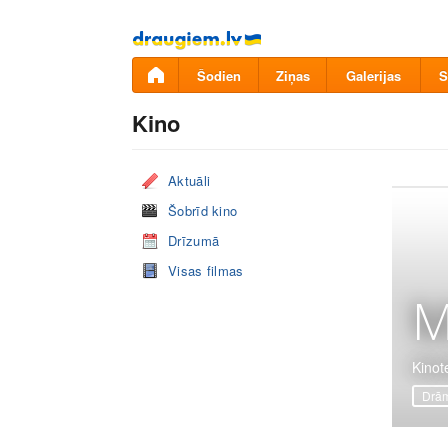
Pāriet
uz
saturu
Šodien
Ziņas
Galerijas
S
Kino
Aktuāli
Šobrīd kino
Drīzumā
Visas filmas
M
Kinot
Drā