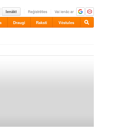
Ienākt
Reģistrēties
Vai ienāc ar
a
Draugi
Raksti
Vēstules