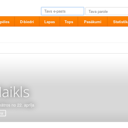
pēles
D-biedri
Lapas
Tops
Pasākumi
Statistik
aikls
eātros no 22. aprīļa
ma