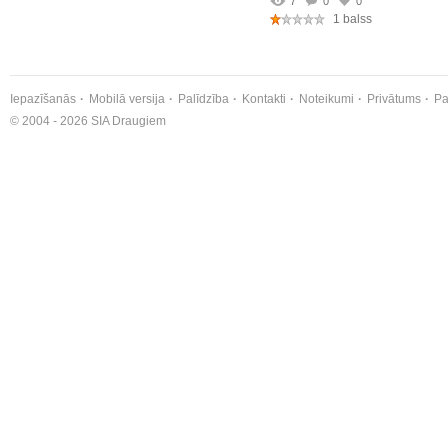
7
0
0
1 balss
Iepazīšanās
Mobilā versija
Palīdzība
Kontakti
Noteikumi
Privātums
Pa
© 2004 - 2026 SIA Draugiem