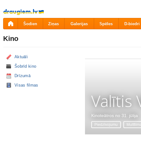
Pāriet
uz
saturu
Šodien
Ziņas
Galerijas
Spēles
D-biedri
Kino
Aktuāli
Šobrīd kino
Drīzumā
Visas filmas
Valītis
Kinoteātros no 31. jūlija
Piedzīvojumu
Multfilm